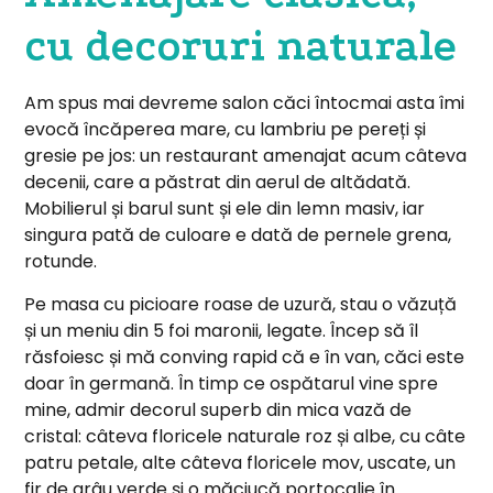
cu decoruri naturale
Am spus mai devreme salon căci întocmai asta îmi
evocă încăperea mare, cu lambriu pe pereți și
gresie pe jos: un restaurant amenajat acum câteva
decenii, care a păstrat din aerul de altădată.
Mobilierul și barul sunt și ele din lemn masiv, iar
singura pată de culoare e dată de pernele grena,
rotunde.
Pe masa cu picioare roase de uzură, stau o văzuță
și un meniu din 5 foi maronii, legate. Încep să îl
răsfoiesc și mă conving rapid că e în van, căci este
doar în germană. În timp ce ospătarul vine spre
mine, admir decorul superb din mica vază de
cristal: câteva floricele naturale roz și albe, cu câte
patru petale, alte câteva floricele mov, uscate, un
fir de grâu verde și o măciucă portocalie în