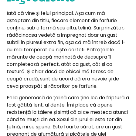
Iată că vine și felul principal. Așa cum mă
așteptam din titlu, fiecare element din farfurie
conține, sub o formă sau alta, țelină. Surprinzător,
rădăcinoasa vedetă a impregnat doar un gust
subtil în piureul extra fin, așa că mă întreb dacă l-
au mai temperat cu niște cartofi. Pătrățelele
mărunte de ceapă marinată de deasupra îl
completează perfect, atât ca gust, cât și ca
textură. Și chiar dacă de obicei mă feresc de
ceapă crudă, sunt de acord că era nevoie și de
ceva proaspăt și răcoritor pe farfurie.
Felia generoasă de țelină care ține loc de friptură a
fost gătită lent, al dente. Îmi place că opune
rezistență la tăiere și simți că ai ce mesteca atunci
când te muști din ea. Sosul din jurul ei este tot din
țelină, mi se spune. Este foarte sărat, are un gust
pregnant de afumătură și picățele de ulei