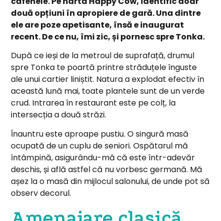
cafenele. Pe harta Happy Cow, identific doar
două opțiuni în apropiere de gară. Una dintre
ele are poze apetisante, însă e inaugurat
recent. De ce nu, îmi zic, și pornesc spre Tonka.
După ce ieși de la metroul de suprafață, drumul
spre Tonka te poartă printre străduțele înguste
ale unui cartier liniștit. Natura a explodat efectiv în
această lună mai, toate plantele sunt de un verde
crud. Intrarea în restaurant este pe colț, la
intersecția a două străzi.
Înauntru este aproape pustiu. O singură masă
ocupată de un cuplu de seniori. Ospătarul mă
întâmpină, asigurându-mă că este într-adevăr
deschis, și află astfel că nu vorbesc germană. Mă
așez la o masă din mijlocul salonului, de unde pot să
observ decorul.
Amenajare clasică,