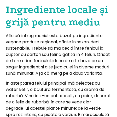
Ingrediente locale și
grijă pentru mediu
Aflu că întreg meniul este bazat pe ingrediente
vegane produse regional, aflate în sezon, deci
sustenabile. Trebuie să mă decid între fenicul la
cuptor cu cartofi sau țelină gătită în 4 feluri. Oricat
de tare ador feniculul, ideea de a te baza pe un
singur ingredient și a te juca cu el în diverse moduri
sună minunat. Așa că merg pe a doua variantă.
În așteptarea felului principal, mă delectez cu
water kefir, o băutură fermentată, cu aromă de
rubarbă. Vine într-un pahar înalt, cu picior, decorat
de o felie de rubarbă, în care se vede clar
degrade-ul acestei plante minune: de la verde
spre roz intens, cu picățele verzulii. E mai acidulată