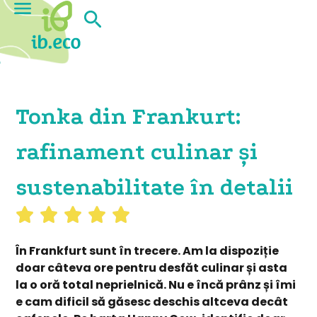
Tonka din Frankurt:
rafinament culinar și
sustenabilitate în detalii
În Frankfurt sunt în trecere. Am la dispoziție
doar câteva ore pentru desfăt culinar și asta
la o oră total neprielnică. Nu e încă prânz și îmi
e cam dificil să găsesc deschis altceva decât