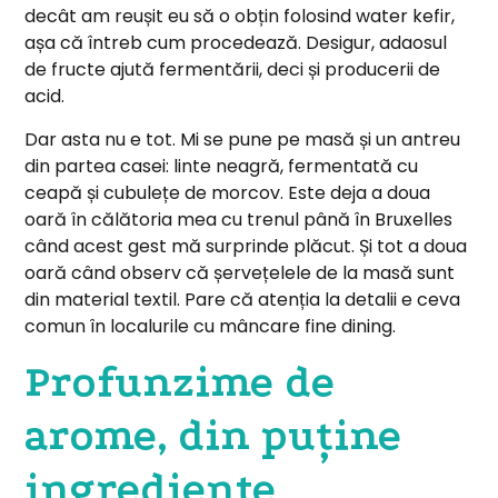
decât am reușit eu să o obțin folosind water kefir,
așa că întreb cum procedează. Desigur, adaosul
de fructe ajută fermentării, deci și producerii de
acid.
Dar asta nu e tot. Mi se pune pe masă și un antreu
din partea casei: linte neagră, fermentată cu
ceapă și cubulețe de morcov. Este deja a doua
oară în călătoria mea cu trenul până în Bruxelles
când acest gest mă surprinde plăcut. Și tot a doua
oară când observ că șervețelele de la masă sunt
din material textil. Pare că atenția la detalii e ceva
comun în localurile cu mâncare fine dining.
Profunzime de
arome, din puține
ingrediente