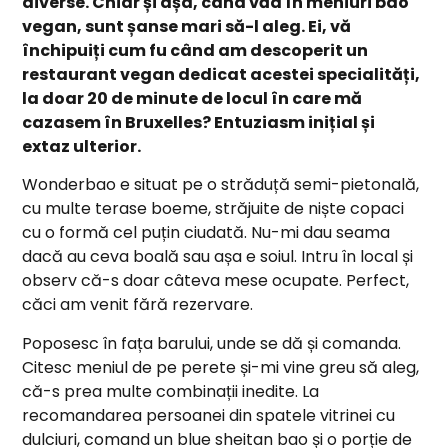
diverse. Chiar și așa, când văd în meniuri bao
vegan, sunt șanse mari să-l aleg. Ei, vă
închipuiți cum fu când am descoperit un
restaurant vegan dedicat acestei specialități,
la doar 20 de minute de locul în care mă
cazasem în Bruxelles? Entuziasm inițial și
extaz ulterior.
Wonderbao e situat pe o străduță semi-pietonală,
cu multe terase boeme, străjuite de niște copaci
cu o formă cel puțin ciudată. Nu-mi dau seama
dacă au ceva boală sau așa e soiul. Intru în local și
observ că-s doar câteva mese ocupate. Perfect,
căci am venit fără rezervare.
Poposesc în fața barului, unde se dă și comanda.
Citesc meniul de pe perete și-mi vine greu să aleg,
că-s prea multe combinații inedite. La
recomandarea persoanei din spatele vitrinei cu
dulciuri, comand un blue sheitan bao și o porție de