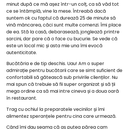
minut după ce mă așez într-un colț, ca să văd tot
ce se întâmplă, vine la mese. Întreabă dacă
suntem ok cu faptul că durează 25 de minute să
vină mâncarea, căci sunt multe comenzi. Îmi place
de ea. Stă la casă, debarasează, jonglează printre
sarcini, dar pare că o face cu bucurie. Se vede că
este un local mic și asta mie una îmi evocă
autenticitate.
Bucătăria e de tip deschis. Uau! Am o super
admirație pentru bucătarii care se simt suficient de
confortabili să gătească sub privirile clienților. Nu
mai spun că trebuie să fii super organizat și să ții
mega ordine ca să mai intre cineva și a doua oară
în restaurant.
Trag cu ochiul la preparatele vecinilor și îmi
alimentez speranțele pentru cina care urmează.
Când îmi dau seama că aș putea părea cam