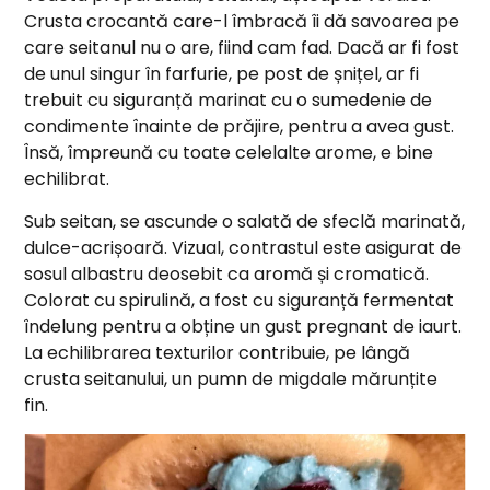
Crusta crocantă care-l îmbracă îi dă savoarea pe
care seitanul nu o are, fiind cam fad. Dacă ar fi fost
de unul singur în farfurie, pe post de șnițel, ar fi
trebuit cu siguranță marinat cu o sumedenie de
condimente înainte de prăjire, pentru a avea gust.
Însă, împreună cu toate celelalte arome, e bine
echilibrat.
Sub seitan, se ascunde o salată de sfeclă marinată,
dulce-acrișoară. Vizual, contrastul este asigurat de
sosul albastru deosebit ca aromă și cromatică.
Colorat cu spirulină, a fost cu siguranță fermentat
îndelung pentru a obține un gust pregnant de iaurt.
La echilibrarea texturilor contribuie, pe lângă
crusta seitanului, un pumn de migdale mărunțite
fin.