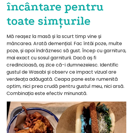
încântare pentru
toate simțurile
Mă reașez la masă și la scurt timp vine și
mâncarea. Arată demențial. Fac întâi poze, multe
poze, și apoi îndrăznesc să gust. Încep cu garnitura,
mai exact cu sosul garniturii. Dacă aș fi
credincioasă, aș zice că-i dumnezeiesc. Identific
gustul de Wasabi și observ ce impact vizual are
verdeața adăugată. Ceapa pane este rumenită
optim, nici prea crudă pentru gustul meu, nici arsă.
Combinația este efectiv minunată.