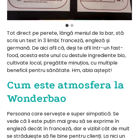
Tot direct pe perete, lângă meniul de la bar, stă
scris un text în 3 limbi: franceză, engleză și
germană. De aici afli că, deși te afli într-un fast-
food, acesta este unul cu destule ingrediente bio,
cultivate local, pregătite minuțios, cu multiple
beneficii pentru sănătate. Hm, abia aștept!
Cum este atmosfera la
Wonderbao
Persoana care servește e super simpatică. Se
vede că îi este puțin mai greu să se exprime în
engleză decât în franceză, dar e vizibil cât de mult
se străduiește să fie bine pentru clienți. La nici un