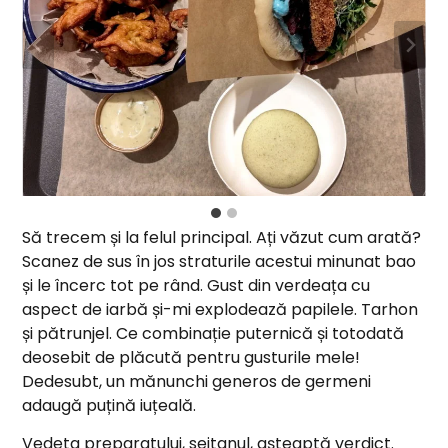
Să trecem și la felul principal. Ați văzut cum arată?
Scanez de sus în jos straturile acestui minunat bao
și le încerc tot pe rând. Gust din verdeața cu
aspect de iarbă și-mi explodează papilele. Tarhon
și pătrunjel. Ce combinație puternică și totodată
deosebit de plăcută pentru gusturile mele!
Dedesubt, un mănunchi generos de germeni
adaugă puțină iuțeală.
Vedeta preparatului, seitanul, așteaptă verdict.