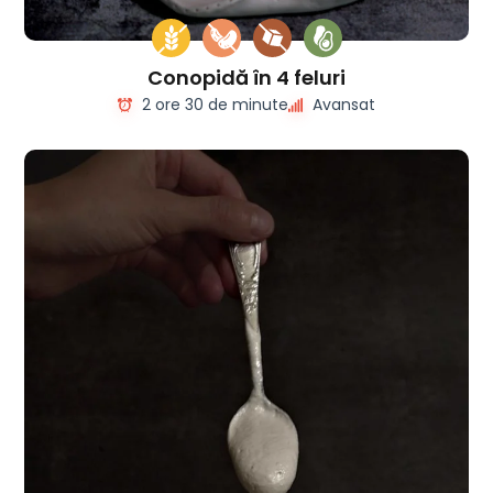
Conopidă în 4 feluri
2 ore 30 de minute
Avansat