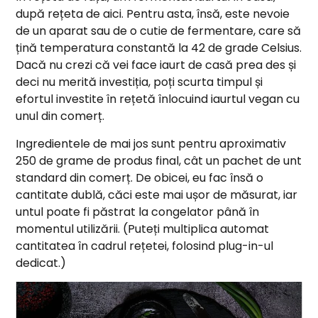
după rețeta de aici. Pentru asta, însă, este nevoie
de un aparat sau de o cutie de fermentare, care să
țină temperatura constantă la 42 de grade Celsius.
Dacă nu crezi că vei face iaurt de casă prea des și
deci nu merită investiția, poți scurta timpul și
efortul investite în rețetă înlocuind iaurtul vegan cu
unul din comerț.
Ingredientele de mai jos sunt pentru aproximativ
250 de grame de produs final, cât un pachet de unt
standard din comerț. De obicei, eu fac însă o
cantitate dublă, căci este mai ușor de măsurat, iar
untul poate fi păstrat la congelator până în
momentul utilizării. (Puteți multiplica automat
cantitatea în cadrul rețetei, folosind plug-in-ul
dedicat.)