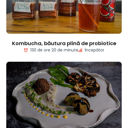
Kombucha, băutura plină de probiotice
130 de ore 20 de minute
Începător