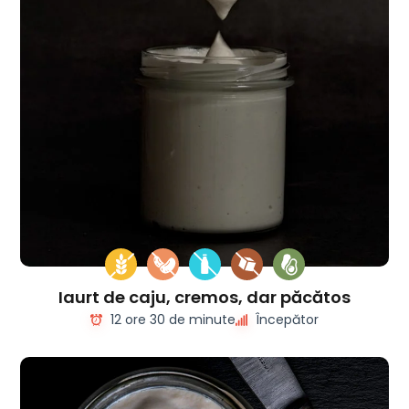
Iaurt de caju, cremos, dar păcătos
12 ore 30 de minute
Începător